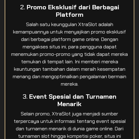
2.
Promo Eksklusif dari Berbagai
Platform
Salah satu keunggulan XtraSlot adalah
kemampuannya untuk menyajikan promo eksklusif
dari berbagai platform game online. Dengan
mengakses situs ini, para pengguna dapat
menemukan promo-promo yang tidak dapat mereka
temukan di tempat lain. Ini memberi mereka
keuntungan tambahan dalam meraih kesempatan
menang dan mengoptimalkan pengalaman bermain
mereka.
3.
Event Spesial dan Turnamen
Menarik
Selain promo, XtraSlot juga menjadi sumber
terpercaya untuk informasi tentang event spesial
dan turnamen menarik di dunia game online. Dari
turnamen slot hingga kompetisi poker, situs ini