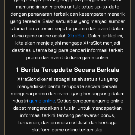
memungkinkan mereka untuk tetap up-to-date
dengan penawaran terbaik dan kesempatan menarik
yang tersedia. Salah satu situs yang menjadi sumber
utama berita terkini seputar promo dan event dalam
dunia game online adalah
XtraSlot
. Dalam artikel ini,
kita akan menjelajahi mengapa XtraSlot menjadi
destinasi utama bagi para pencari informasi terkait
promo dan event di dunia game online.
1.
Berita Terupdate Secara Berkala
XtraSlot dikenal sebagai salah satu situs yang
menyediakan berita terupdate secara berkala
mengenai promo dan event yang berlangsung dalam
industri
game online
. Setiap penggemargame online
dapat mengandalkan situs ini untuk mendapatkan
informasi terkini tentang penawaran bonus,
turnamen, dan promosi eksklusif dari berbagai
platform game online terkemuka.