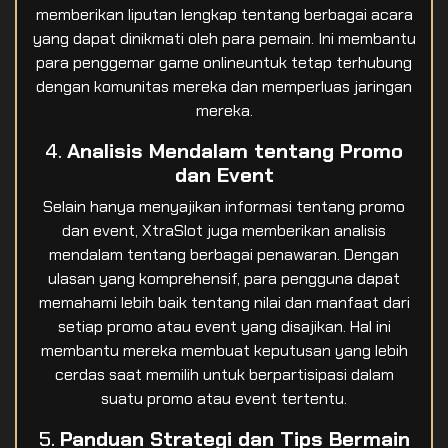
memberikan liputan lengkap tentang berbagai acara
yang dapat dinikmati oleh para pemain. Ini membantu
para penggemar game onlineuntuk tetap terhubung
dengan komunitas mereka dan memperluas jaringan
mereka.
4.
Analisis Mendalam tentang Promo
dan Event
Selain hanya menyajikan informasi tentang promo
dan event, XtraSlot juga memberikan analisis
mendalam tentang berbagai penawaran. Dengan
ulasan yang komprehensif, para pengguna dapat
memahami lebih baik tentang nilai dan manfaat dari
setiap promo atau event yang disajikan. Hal ini
membantu mereka membuat keputusan yang lebih
cerdas saat memilih untuk berpartisipasi dalam
suatu promo atau event tertentu.
5.
Panduan Strategi dan Tips Bermain